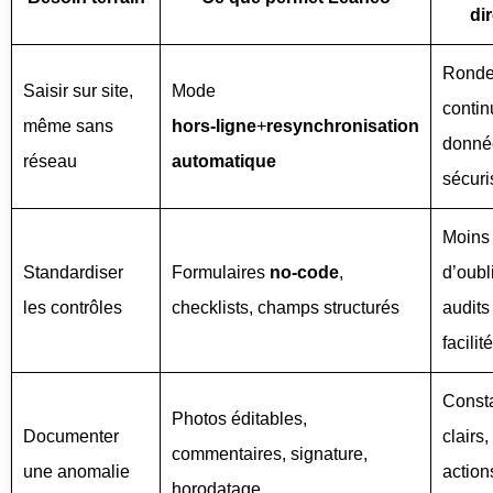
dir
Rond
Saisir sur site,
Mode
contin
même sans
hors‑ligne
+
resynchronisation
donné
réseau
automatique
sécur
Moins
Standardiser
Formulaires
no‑code
,
d’oubl
les contrôles
checklists, champs structurés
audits
facilit
Const
Photos éditables,
Documenter
clairs,
commentaires, signature,
une anomalie
action
horodatage