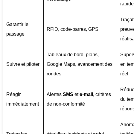
rapide
Traçabi
Garantir le
RFID, code‑barres, GPS
preuv
passage
réalis
Tableaux de bord, plans,
Super
Suivre et piloter
Google Maps, avancement des
en te
rondes
réel
Réduc
Réagir
Alertes
SMS
et
e‑mail
, critères
du te
immédiatement
de non‑conformité
répon
Anoma