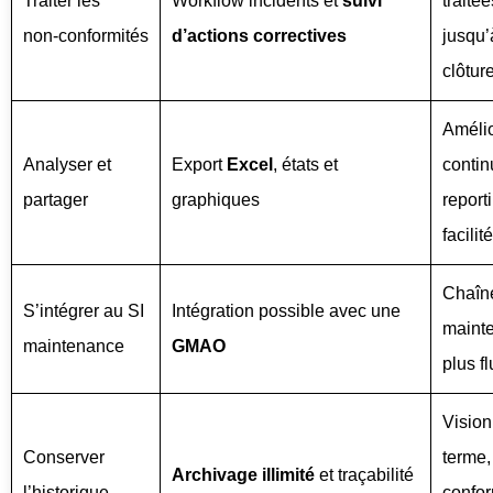
Traiter les
Workflow incidents et
suivi
traitée
non‑conformités
d’actions correctives
jusqu’
clôtur
Amélio
Analyser et
Export
Excel
, états et
contin
partager
graphiques
report
facilité
Chaîn
S’intégrer au SI
Intégration possible avec une
maint
maintenance
GMAO
plus f
Vision
Conserver
terme,
Archivage illimité
et traçabilité
l’historique
confor