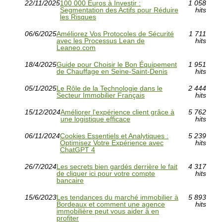
22/11/2025
100 000 Euros à Investir :
1 058
Segmentation des Actifs pour Réduire
hits
les Risques
06/6/2025
Améliorez Vos Protocoles de Sécurité
1 711
avec les Processus Lean de
hits
Leaneo.com
18/4/2025
Guide pour Choisir le Bon Équipement
1 951
de Chauffage en Seine-Saint-Denis
hits
05/1/2025
Le Rôle de la Technologie dans le
2 444
Secteur Immobilier Français
hits
15/12/2024
Améliorer l'expérience client grâce à
5 762
une logistique efficace
hits
06/11/2024
Cookies Essentiels et Analytiques :
5 239
Optimisez Votre Expérience avec
hits
ChatGPT 4
26/7/2024
Les secrets bien gardés derrière le fait
4 317
de cliquer ici pour votre compte
hits
bancaire
15/6/2023
Les tendances du marché immobilier à
5 893
Bordeaux et comment une agence
hits
immobilière peut vous aider à en
profiter